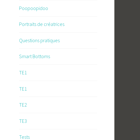
Poopoopidoo
Portraits de créatrices
Questions pratiques
Smart Bottoms
TE1
TE1
TE2
TE3
Tests