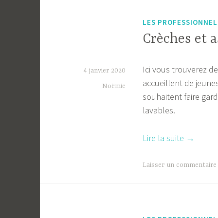
de
la
LES PROFESSIONNEL
petite
Crèches et a
enfance 
Ici vous trouverez de
4 janvier 2020
accueillent de jeune
Noëmie
souhaitent faire gard
lavables.
« Crèche
Lire la suite
→
et
assistan
Laisser un commentaire
maternel