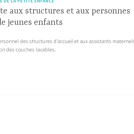
S DE LA PETITE ENFANCE
te aux structures et aux personnes
de jeunes enfants
ersonnel des structures d’accueil et aux assistants maternel
tion des couches lavables.
es
es
ant