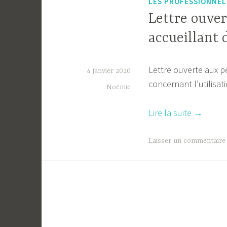
LES PROFESSIONNEL
Lettre ouver
accueillant 
Lettre ouverte aux p
4 janvier 2020
concernant l’utilisa
Noëmie
« Lettre
Lire la suite
→
ouverte
aux
Laisser un commentaire
structur
et
aux
personn
accueill
de