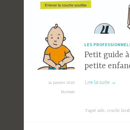
LES PROFESSIONNELS
Petit guide 
petite enfan
« Petit
Lire la suite
→
14 janvier 2020
guide
Noëmie
à
l’usage
Tagué
aide
,
couche lavab
des
professi