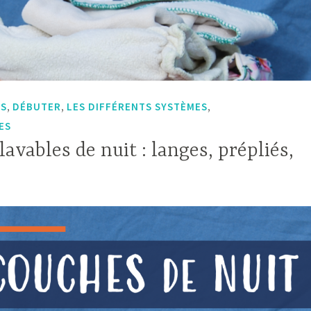
,
,
,
ES
DÉBUTER
LES DIFFÉRENTS SYSTÈMES
ES
lavables de nuit : langes, prépliés,