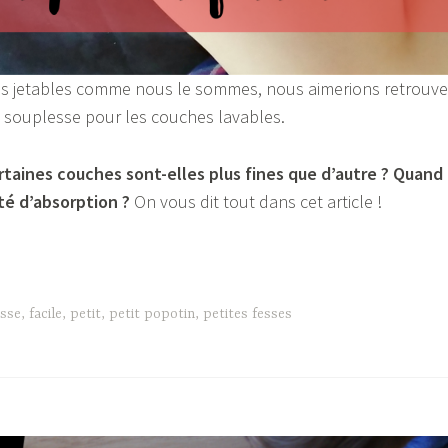
s jetables comme nous le sommes, nous aimerions retrouve
te souplesse pour les couches lavables.
ertaines couches sont-elles plus fines que d’autre ? Quand
ité d’absorption ?
On vous dit tout dans cet article !
isse
,
facile
,
petit
,
petit popotin
,
petites fesses
»