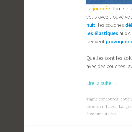
La journée
, tout se 
vous avez trouvé vo
nuit
, les couches
dé
les élastiques
aux c
peuvent
provoquer d
Quelles sont les sol
avec des couches la
« Les
Lire la suite
→
couches
lavables
Tagué
concoures
,
couch
de
déborder
,
fuites
,
Langes
8 commentaires
nuit
: