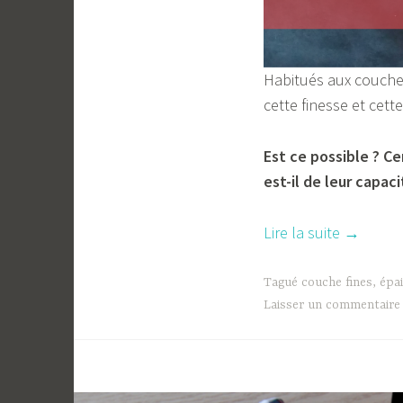
Habitués aux couche
cette finesse et cet
Est ce possible ? C
est-il de leur capac
« Les
Lire la suite
→
couches
qui
Tagué
couche fines
,
épa
font
Laisser un commentaire
« des
petites
fesses » 