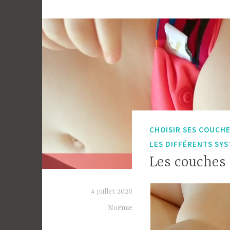
langes,
prépliés,
plates… 
CHOISIR SES COUCH
LES DIFFÉRENTS SY
Les couches 
4 juillet 2020
Noëmie