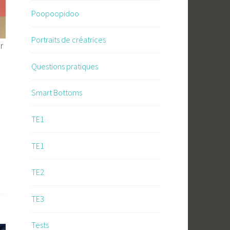
Poopoopidoo
Portraits de créatrices
r
Questions pratiques
Smart Bottoms
TE1
TE1
TE2
TE3
Tests