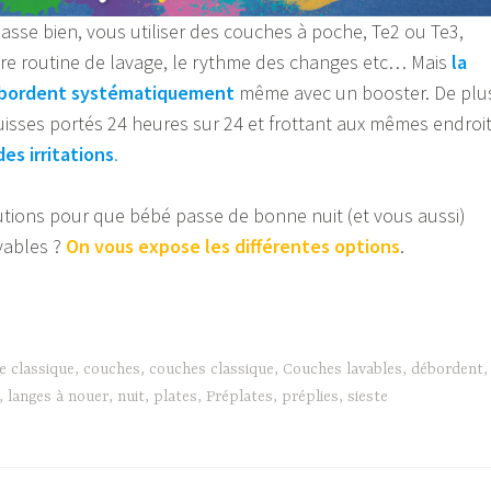
passe bien, vous utiliser des couches à poche, Te2 ou Te3,
tre routine de lavage, le rythme des changes etc… Mais
la
bordent systématiquement
même avec un booster. De plu
uisses portés 24 heures sur 24 et frottant aux mêmes endroi
es irritations
.
utions pour que bébé passe de bonne nuit (et vous aussi)
vables ?
On vous expose les différentes options
.
e classique
,
couches
,
couches classique
,
Couches lavables
,
débordent
,
,
langes à nouer
,
nuit
,
plates
,
Préplates
,
préplies
,
sieste