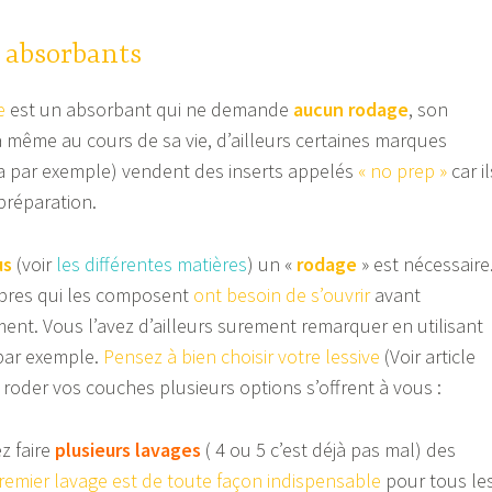
s absorbants
e
est un absorbant qui ne demande
aucun rodage
, son
a même au cours de sa vie, d’ailleurs certaines marques
a par exemple) vendent des inserts appelés
« no prep »
car il
préparation.
us
(voir
les différentes matières
) un «
rodage
» est nécessaire
fibres qui les composent
ont besoin de s’ouvrir
avant
ent. Vous l’avez d’ailleurs surement remarquer en utilisant
par exemple.
Pensez à bien choisir votre lessive
(Voir article
r roder vos couches plusieurs options s’offrent à vous :
faire
plusieurs lavages
( 4 ou 5 c’est déjà pas mal) des
remier lavage est de toute façon indispensable
pour tous le