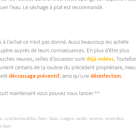
uer l’eau. Le séchage à plat est recommandé.
 à l’achat ce n’est pas donné. Aussi beaucoup les achète
upère auprès de leurs connaissances. En plus d’être plus
ouches neuves, celles d’occasion sont
déjà rodées
. Toutefoi
ument certains de la routine du précédent propriétaire, mieu
etit
décrassage préventif
, ainsi qu’une
désinfection.
tout! maintenant vous pouvez vous lancer ^^
s
,
coucheslavables
,
faire
,
laine
,
Langes
,
neufs
,
neuves
,
nouvelles
,
i faire