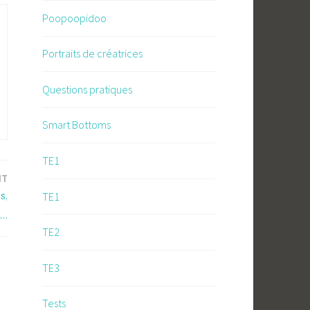
Poopoopidoo
Portraits de créatrices
Questions pratiques
Smart Bottoms
TE1
NT
TE1
s,
s…
TE2
TE3
Tests