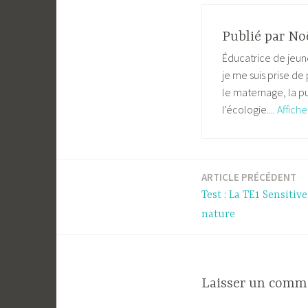
Publié par
No
Éducatrice de jeune
je me suis prise de
le maternage, la pu
l'écologie....
Affiche
ARTICLE PRÉCÉDENT
Navigation
Test : La TE1 Sensiti
de
nature
l’article
Laisser un comm