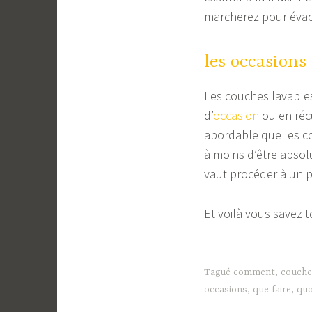
marcherez pour évac
les occasions
Les couches lavables
d’
occasion
ou en réc
abordable que les c
à moins d’être absol
vaut procéder à un p
Et voilà vous savez 
Tagué
comment
,
couche
occasions
,
que faire
,
quo