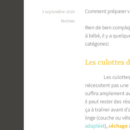
Comment préparer vo
3 septembre 2020
Noëmie
Rien de bien compliq
à bébé, il y a quelq
catégories!
Les culottes 
Les culottes s
nécessitent pas une
suffira amplement a
il peut rester des ré
ça à traîner avant d’
linge (couche ou vête
adaptée
!),
séchage à