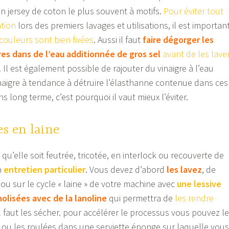
n jersey de coton le plus souvent à motifs.
Pour éviter tout
tion
lors des premiers lavages et utilisations, il est importan
couleurs sont bien fixées
. Aussi il faut
faire dégorger les
res dans de l’eau additionnée de gros sel
avant de les lave
. Il est également possible de rajouter du vinaigre à l’eau
vinaigre à tendance à détruire l’élasthanne contenue dans ces
ns long terme, c’est pourquoi il vaut mieux l’éviter.
s en laine
 qu’elle soit feutrée, tricotée, en interlock ou recouverte de
n
entretien particulier
. Vous devez d’abord
les lavez
, de
ou sur le cycle « laine » de votre machine avec
une lessive
nolisées avec de la lanoline
qui permettra de
les rendre
 il faut les sécher. pour accélérer le processus vous pouvez l
 ou les roulées dans une serviette éponge sur laquelle vous