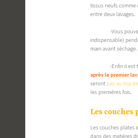
tissus neufs comme ex
entre deux lavages.
-Vous pouvez 
indispensable) pendan
main avant séchage.
-Enfin il est tout
après le premier la
seront
pas au top de
les premières fois.
Les couches p
Les couches plates e
dans des matières d