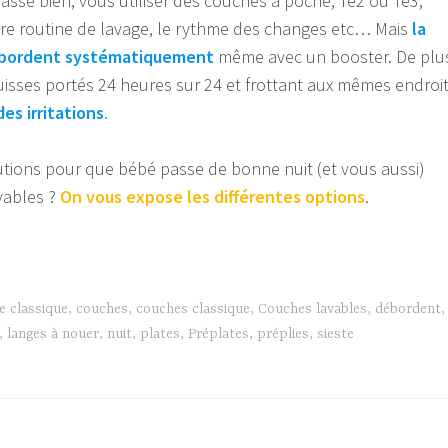
passe bien, vous utiliser des couches à poche, Te2 ou Te3,
tre routine de lavage, le rythme des changes etc… Mais
la
bordent systématiquement
même avec un booster. De plu
uisses portés 24 heures sur 24 et frottant aux mêmes endroi
es irritations
.
utions pour que bébé passe de bonne nuit (et vous aussi)
vables ?
On vous expose les différentes options
.
e classique
,
couches
,
couches classique
,
Couches lavables
,
débordent
,
,
langes à nouer
,
nuit
,
plates
,
Préplates
,
préplies
,
sieste