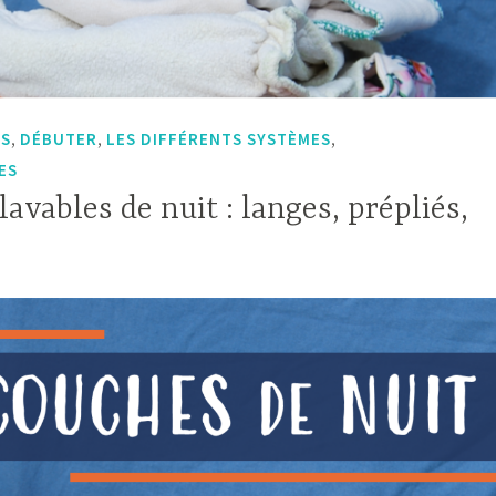
,
,
,
ES
DÉBUTER
LES DIFFÉRENTS SYSTÈMES
ES
lavables de nuit : langes, prépliés,