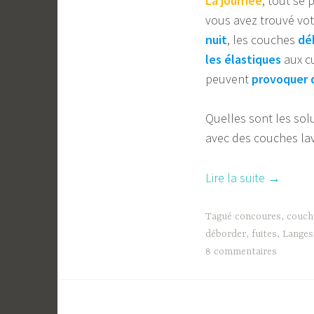
La journée
, tout se 
vous avez trouvé vo
nuit
, les couches
dé
les élastiques
aux c
peuvent
provoquer d
Quelles sont les sol
avec des couches la
« Les
Lire la suite
→
couches
lavables
Tagué
concoures
,
couch
de
déborder
,
fuites
,
Langes
8 commentaires
nuit
:
langes,