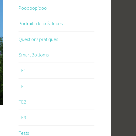
Poopoopidoo
Portraits de créatrices
Questions pratiques
Smart Bottoms
TE1
TE1
TE2
TE3
Tests