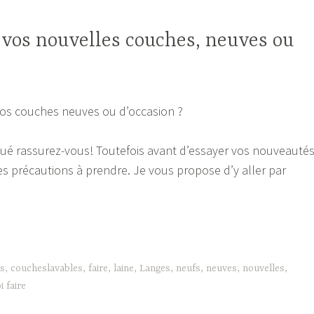
»
 vos nouvelles couches, neuves ou
s couches neuves ou d’occasion ?
ué rassurez-vous! Toutefois avant d’essayer vos nouveauté
ues précautions à prendre. Je vous propose d’y aller par
s
,
coucheslavables
,
faire
,
laine
,
Langes
,
neufs
,
neuves
,
nouvelles
,
i faire
s