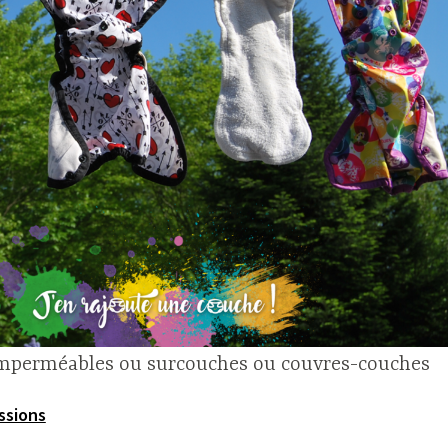
imperméables ou surcouches ou couvres-couches
ssions