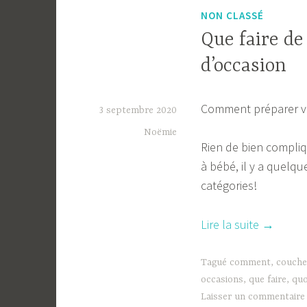
prépliés,
NON CLASSÉ
plates… 
Que faire de
d’occasion
Comment préparer vo
3 septembre 2020
Noëmie
Rien de bien compliq
à bébé, il y a quelq
catégories!
« Que
Lire la suite
→
faire
de
Tagué
comment
,
couche
vos
occasions
,
que faire
,
quo
Laisser un commentaire
nouvelle