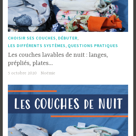
,
,
CHOISIR SES COUCHES
DÉBUTER
,
LES DIFFÉRENTS SYSTÈMES
QUESTIONS PRATIQUES
Les couches lavables de nuit : langes,
prépliés, plates…
5 octobre 2020
Noëmie