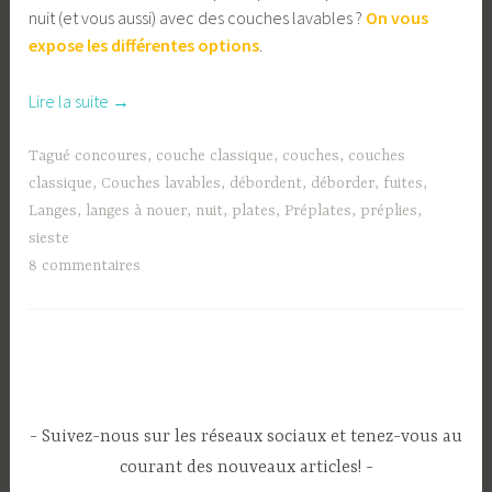
nuit (et vous aussi) avec des couches lavables ?
On vous
expose les différentes options
.
« Les
Lire la suite
→
couches
lavables
Tagué
concoures
,
couche classique
,
couches
,
couches
de
classique
,
Couches lavables
,
débordent
,
déborder
,
fuites
,
nuit
Langes
,
langes à nouer
,
nuit
,
plates
,
Préplates
,
préplies
,
:
sieste
langes,
8 commentaires
prépliés,
plates… »
Suivez-nous sur les réseaux sociaux et tenez-vous au
courant des nouveaux articles!