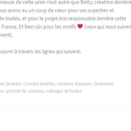
neuse de cette série n’est autre que Betty, créatrice derrièr
 Nous avons eu un coup de cœur pour ses superbes et
de bodies, et pour le projet éco-responsable derrière cette
France. Et bien sûr pour les motifs
(ceux qui nous suiven
vent).
ouvrir à travers les lignes qui suivent.
es lavables
,
Couches lavables
,
créatrice française
,
favrication
ur
,
portrait de créatrice
,
rallonges de bodies