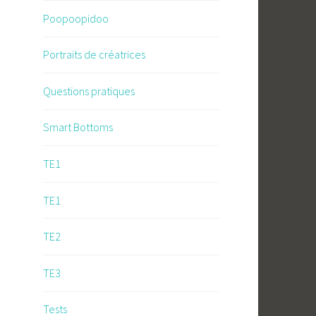
Poopoopidoo
Portraits de créatrices
Questions pratiques
Smart Bottoms
TE1
TE1
TE2
TE3
Tests