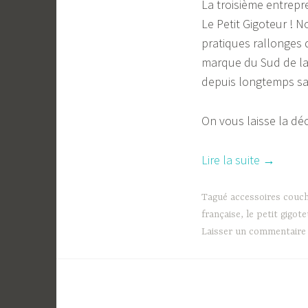
La troisième entrepre
Le Petit Gigoteur !
pratiques rallonges 
marque du Sud de la 
depuis longtemps sa
On vous laisse la déc
« Portrait
Lire la suite
→
:
un
Tagué
accessoires couch
moment
française
,
le petit gigote
Laisser un commentaire
avec
Betty
–
Le