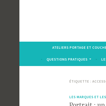
ATELIERS PORTAGE ET COUCH
QUESTIONS PRATIQUES
LE
ÉTIQUETTE :
ACCESS
LES MARQUES ET LE
Portrait : u