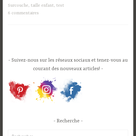
les
Surcouche
,
taille enfant
,
test
plates
6 commentaires
et
préplates
de
Poopoopidoo »
Suivez-nous sur les réseaux sociaux et tenez-vous au
courant des nouveaux articles!
Recherche
Rechercher :