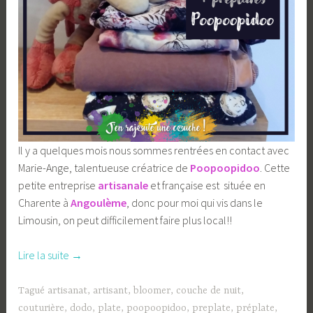
Il y a quelques mois nous sommes rentrées en contact avec
Marie-Ange, talentueuse créatrice de
Poopoopidoo
. Cette
petite entreprise
artisanale
et française est située en
Charente à
Angoulème
, donc pour moi qui vis dans le
Limousin, on peut difficilement faire plus local!!
« Le
Lire la suite
→
petit
bloomer
Tagué
artisanat
,
artisant
,
bloomer
,
couche de nuit
,
évolutif,
couturière
,
dodo
,
plate
,
poopoopidoo
,
preplate
,
préplate
,