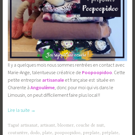
Il y a quelques mois nous sommes rentrées en contact avec
Marie-Ange, talentueuse créatrice de
Poopoopidoo
. Cette
petite entreprise
artisanale
et française est située en
Charente à
Angoulème
, donc pour moi qui vis dans le
Limousin, on peut difficilement faire plus local!!
« Le
Lire la suite
→
petit
bloomer
Tagué
artisanat
,
artisant
,
bloomer
,
couche de nuit
,
évolutif,
couturière
,
dodo
,
plate
,
poopoopidoo
,
preplate
,
préplate
,