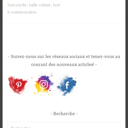
les
Surcouche
,
taille enfant
,
test
plates
6 commentaires
et
préplates
de
Poopoopidoo »
Suivez-nous sur les réseaux sociaux et tenez-vous au
courant des nouveaux articles!
Recherche
Rechercher :