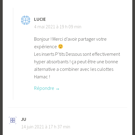
LUCIE
4 mai 2021 à 19 h 09 min
Bonjour ! Merci d’avoir partager votre
expérience
Les inserts P’tits Dessous sont effectivement
hyper absorbants ! ça peut être une bonne
alternative a combiner avec les culottes
Hamac !
Répondre
JU
14 juin 2021 à 17 h 37 min