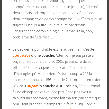
eu l’occasion de tester. Sinon (ayant quelques
compétences de couture et une sur-jeteuse), j’ai créé
des renforts d’absorption de mon cru en découpant
deux rectangles de coton éponge de 11 x 27 cm que j’ai
surjeté l’un sur l’autre. Je le rajoute par dessus
l’absorbant en coton biologique Hamac. Et là, hop,
problème de fuite résolu !
Le deuxième point faible est lié au premier : c’est
le
coût élevé
d’une couche.
Attention, je suis prête à
payer une couche dans les 30€ si je suis sûre de son
efficacité et des enjeux d’emploi, d’éthique et
d’écologie qu’il y a derrière. Mais du coup, à 29€ la
couche classique et 15€ le lot de 2 absorbants en coton
bio,
soit
36,50€
la couche « utilisable »
, je m’attendais
à une absorption qui vaut ce prix. Et ne pas avoir à
rajouter un absorbant, même fait maison (oui parce que
bon il faut prendre le temps de le faire aussi). Donc oui,