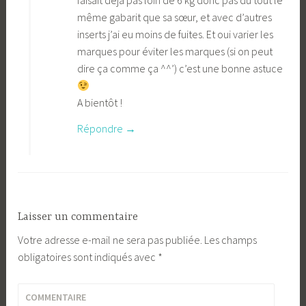
faisait déjà pas loin de 6 kg donc pas du tout le
même gabarit que sa sœur, et avec d’autres
inserts j’ai eu moins de fuites. Et oui varier les
marques pour éviter les marques (si on peut
dire ça comme ça ^^’) c’est une bonne astuce
A bientôt !
Répondre
Laisser un commentaire
Votre adresse e-mail ne sera pas publiée.
Les champs
obligatoires sont indiqués avec
*
COMMENTAIRE