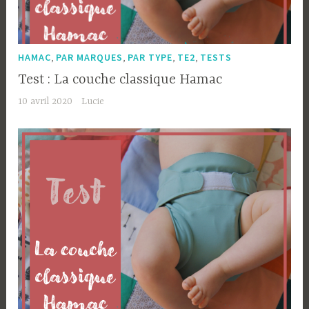
,
,
,
,
HAMAC
PAR MARQUES
PAR TYPE
TE2
TESTS
Test : La couche classique Hamac
10 avril 2020
Lucie