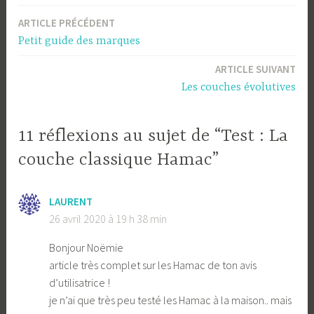
ARTICLE PRÉCÉDENT
Navigation
Petit guide des marques
de
ARTICLE SUIVANT
l’article
Les couches évolutives
11 réflexions au sujet de “Test : La
couche classique Hamac”
LAURENT
26 avril 2020 à 19 h 38 min
Bonjour Noëmie
article très complet sur les Hamac de ton avis
d’utilisatrice !
je n’ai que très peu testé les Hamac à la maison.. mais