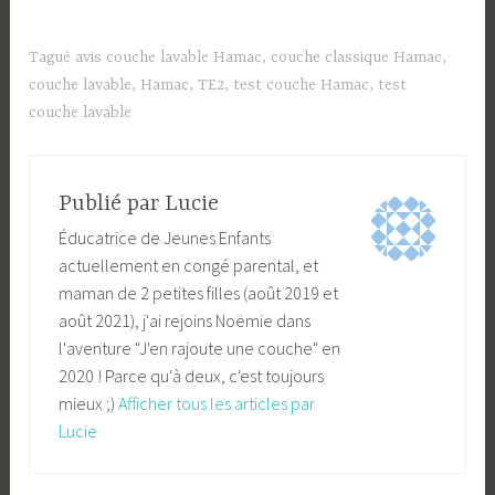
Tagué
avis couche lavable Hamac
,
couche classique Hamac
,
couche lavable
,
Hamac
,
TE2
,
test couche Hamac
,
test
couche lavable
Publié par
Lucie
Éducatrice de Jeunes Enfants
actuellement en congé parental, et
maman de 2 petites filles (août 2019 et
août 2021), j'ai rejoins Noëmie dans
l'aventure "J'en rajoute une couche" en
2020 ! Parce qu'à deux, c'est toujours
mieux ;)
Afficher tous les articles par
Lucie