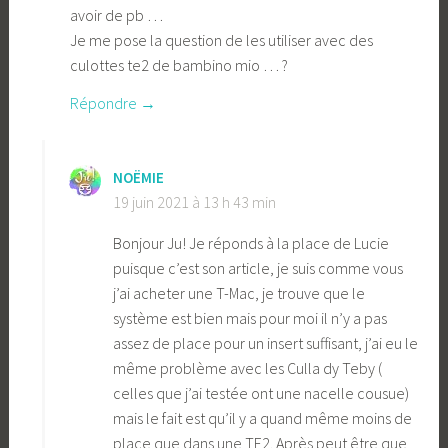
avoir de pb …
Je me pose la question de les utiliser avec des
culottes te2 de bambino mio … ?
Répondre
NOËMIE
19 juin 2021 à 13 h 43 min
Bonjour Ju! Je réponds à la place de Lucie
puisque c’est son article, je suis comme vous
j’ai acheter une T-Mac, je trouve que le
système est bien mais pour moi il n’y a pas
assez de place pour un insert suffisant, j’ai eu le
même problème avec les Culla dy Teby (
celles que j’ai testée ont une nacelle cousue)
mais le fait est qu’il y a quand même moins de
place que dans une TE2. Après peut être que