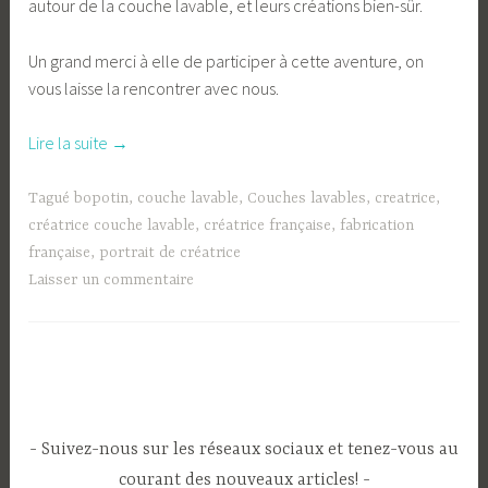
autour de la couche lavable, et leurs créations bien-sûr.
Un grand merci à elle de participer à cette aventure, on
vous laisse la rencontrer avec nous.
« Portrait
Lire la suite
→
:
L’interview
Tagué
bopotin
,
couche lavable
,
Couches lavables
,
creatrice
,
de
créatrice couche lavable
,
créatrice française
,
fabrication
Marine
française
,
portrait de créatrice
–
Laisser un commentaire
Bopotin »
Suivez-nous sur les réseaux sociaux et tenez-vous au
courant des nouveaux articles!