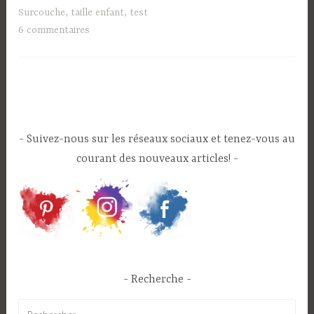
les
Surcouche
,
taille enfant
,
test
plates
6 commentaires
et
préplates
de
Poopoopidoo »
Suivez-nous sur les réseaux sociaux et tenez-vous au
courant des nouveaux articles!
Recherche
Rechercher :