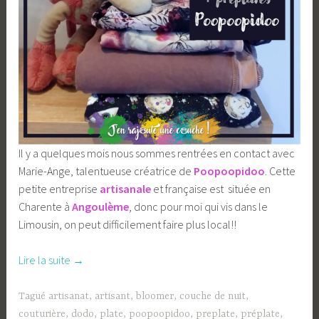
Il y a quelques mois nous sommes rentrées en contact avec
Marie-Ange, talentueuse créatrice de
Poopoopidoo
. Cette
petite entreprise
artisanale
et française est située en
Charente à
Angoulème
, donc pour moi qui vis dans le
Limousin, on peut difficilement faire plus local!!
« Le
Lire la suite
→
petit
bloomer
Tagué
artisanat
,
artisant
,
bloomer
,
couche de nuit
,
évolutif,
couturière
,
dodo
,
plate
,
poopoopidoo
,
preplate
,
préplate
,