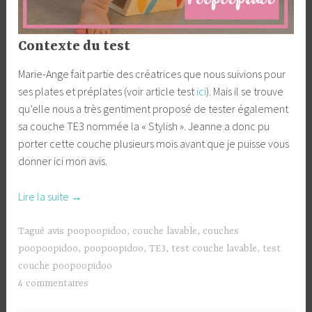
Contexte du test
Marie-Ange fait partie des créatrices que nous suivions pour
ses plates et préplates (voir article test
ici
). Mais il se trouve
qu’elle nous a très gentiment proposé de tester également
sa couche TE3 nommée la « Stylish ». Jeanne a donc pu
porter cette couche plusieurs mois avant que je puisse vous
donner ici mon avis.
« Test
Lire la suite
→
:
la
Tagué
avis poopoopidoo
,
couche lavable
,
couches
couche
poopoopidoo
,
poopoopidoo
,
TE3
,
test couche lavable
,
test
TE3
couche poopoopidoo
Stylish
4 commentaires
de