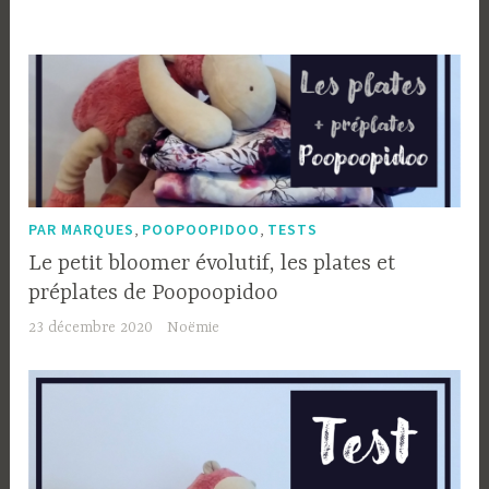
la
marque
Poopoopidoo »
,
,
PAR MARQUES
POOPOOPIDOO
TESTS
Le petit bloomer évolutif, les plates et
préplates de Poopoopidoo
23 décembre 2020
Noëmie