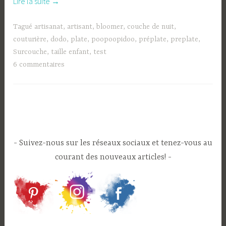
« Le
Lire la suite
→
petit
bloomer
Tagué
artisanat
,
artisant
,
bloomer
,
couche de nuit
,
évolutif,
couturière
,
dodo
,
plate
,
poopoopidoo
,
préplate
,
preplate
,
les
Surcouche
,
taille enfant
,
test
plates
6 commentaires
et
préplates
de
Poopoopidoo »
Suivez-nous sur les réseaux sociaux et tenez-vous au
courant des nouveaux articles!