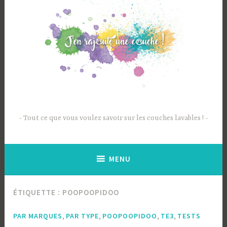
Accéder
au
contenu
principal
Tout ce que vous voulez savoir sur les couches lavables !
MENU
ÉTIQUETTE :
POOPOOPIDOO
,
,
,
,
PAR MARQUES
PAR TYPE
POOPOOPIDOO
TE3
TESTS